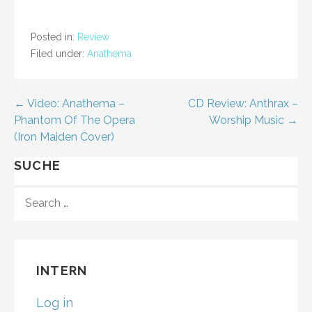
Posted in:
Review
Filed under:
Anathema
← Video: Anathema –
CD Review: Anthrax –
P
Phantom Of The Opera
Worship Music →
o
(Iron Maiden Cover)
s
SUCHE
t
S
E
n
A
a
R
C
v
INTERN
H
F
i
Log in
O