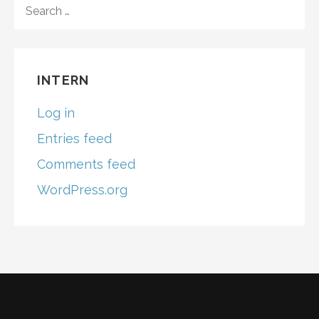
S
E
A
R
C
INTERN
H
F
Log in
O
R
Entries feed
:
Comments feed
WordPress.org