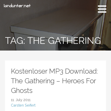
S
landunter.net
k
i
p
t
o
TAG: THE GATHERING
c
o
n
t
e
n
Kostenloser MP3 Download:
t
The Gathering – Heroes For
Ghosts
11. July 2011
Carsten Seifert